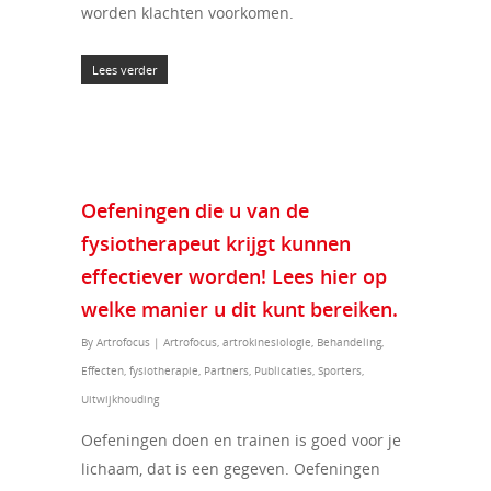
worden klachten voorkomen.
Lees verder
Oefeningen die u van de
fysiotherapeut krijgt kunnen
effectiever worden! Lees hier op
welke manier u dit kunt bereiken.
By
Artrofocus
|
Artrofocus
,
artrokinesiologie
,
Behandeling
,
Effecten
,
fysiotherapie
,
Partners
,
Publicaties
,
Sporters
,
Uitwijkhouding
Oefeningen doen en trainen is goed voor je
lichaam, dat is een gegeven. Oefeningen