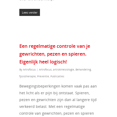
Lees verder
Een regelmatige controle van je
gewrichten, pezen en spieren.
Eigenlijk heel logisch!
By
Artrofocus
|
Artrofocus
,
artrokinesiologie
,
Behandeling
,
fysiotherapie
,
Preventie
,
Publicaties
Bewegingsbeperkingen komen vaak pas aan
het licht als er pijn bij ontstaat. Spieren,
pezen en gewrichten zijn dan al langere tijd
verkeerd belast. Met een regelmatige
controle van gewrichten, pezen en spieren