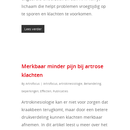
lichaam die helpt problemen vroegtijdig op
te sporen en klachten te voorkomen.
Lees verder
Merkbaar minder pijn bij artrose
klachten
By
Artrofocus
|
Artrofocus
,
artrokinesiologie
,
Behandeling
,
beperkingen
,
Effecten
,
Publicaties
Artrokinesiologie kan er niet voor zorgen dat
kraakbeen terugkomt, maar door een betere
drukverdeling kunnen klachten merkbaar
afnemen. In dit artikel leest u meer over het