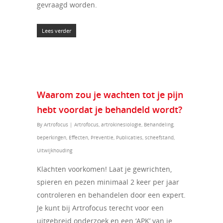
gevraagd worden.
Lees verder
Waarom zou je wachten tot je pijn
hebt voordat je behandeld wordt?
By
Artrofocus
|
Artrofocus
,
artrokinesiologie
,
Behandeling
,
beperkingen
,
Effecten
,
Preventie
,
Publicaties
,
scheefstand
,
Uitwijkhouding
Klachten voorkomen! Laat je gewrichten,
spieren en pezen minimaal 2 keer per jaar
controleren en behandelen door een expert.
Je kunt bij Artrofocus terecht voor een
uitgebreid onderzoek en een ‘APK’ van je