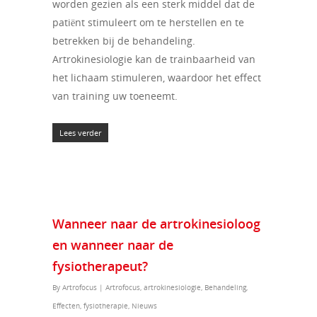
worden gezien als een sterk middel dat de
patiënt stimuleert om te herstellen en te
betrekken bij de behandeling.
Artrokinesiologie kan de trainbaarheid van
het lichaam stimuleren, waardoor het effect
van training uw toeneemt.
Lees verder
Wanneer naar de artrokinesioloog
en wanneer naar de
fysiotherapeut?
By
Artrofocus
|
Artrofocus
,
artrokinesiologie
,
Behandeling
,
Effecten
,
fysiotherapie
,
Nieuws