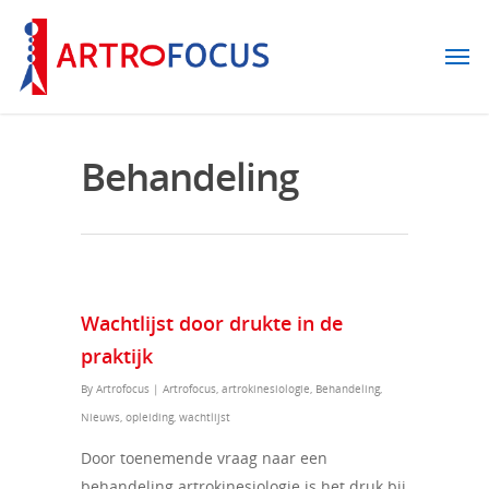
Behandeling
Wachtlijst door drukte in de
praktijk
By
Artrofocus
|
Artrofocus
,
artrokinesiologie
,
Behandeling
,
Nieuws
,
opleiding
,
wachtlijst
Door toenemende vraag naar een
behandeling artrokinesiologie is het druk bij