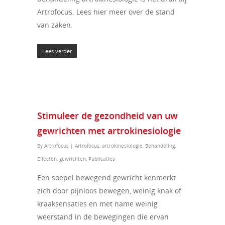
Artrofocus. Lees hier meer over de stand
van zaken.
Lees verder
Stimuleer de gezondheid van uw
gewrichten met artrokinesiologie
By
Artrofocus
|
Artrofocus
,
artrokinesiologie
,
Behandeling
,
Effecten
,
gewrichten
,
Publicaties
Een soepel bewegend gewricht kenmerkt
zich door pijnloos bewegen, weinig knak of
kraaksensaties en met name weinig
weerstand in de bewegingen die ervan