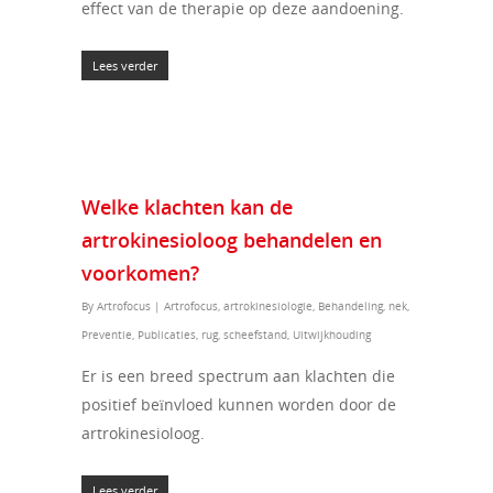
effect van de therapie op deze aandoening.
Lees verder
Welke klachten kan de
artrokinesioloog behandelen en
voorkomen?
By
Artrofocus
|
Artrofocus
,
artrokinesiologie
,
Behandeling
,
nek
,
Preventie
,
Publicaties
,
rug
,
scheefstand
,
Uitwijkhouding
Er is een breed spectrum aan klachten die
positief beïnvloed kunnen worden door de
artrokinesioloog.
Lees verder