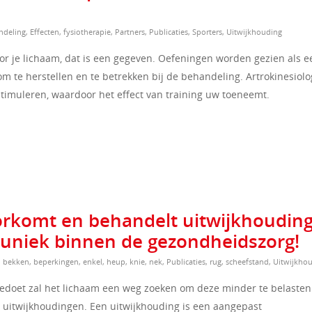
ndeling
,
Effecten
,
fysiotherapie
,
Partners
,
Publicaties
,
Sporters
,
Uitwijkhouding
or je lichaam, dat is een gegeven. Oefeningen worden gezien als e
om te herstellen en te betrekken bij de behandeling. Artrokinesiolo
timuleren, waardoor het effect van training uw toeneemt.
oorkomt en behandelt uitwijkhoudin
is uniek binnen de gezondheidszorg!
,
bekken
,
beperkingen
,
enkel
,
heup
,
knie
,
nek
,
Publicaties
,
rug
,
scheefstand
,
Uitwijkho
eedoet zal het lichaam een weg zoeken om deze minder te belasten 
n uitwijkhoudingen. Een uitwijkhouding is een aangepast