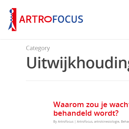
Category
Uitwijkhoudin
Waarom zou je wachte
behandeld wordt?
By
Artrofocus
|
Artrofocus
,
artrokinesiologie
,
Beha