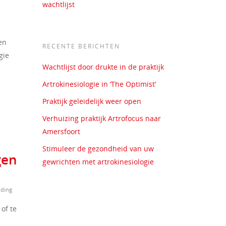
wachtlijst
en
RECENTE BERICHTEN
gie
Wachtlijst door drukte in de praktijk
Artrokinesiologie in ‘The Optimist’
Praktijk geleidelijk weer open
Verhuizing praktijk Artrofocus naar
Amersfoort
Stimuleer de gezondheid van uw
gen
gewrichten met artrokinesiologie
uding
of te