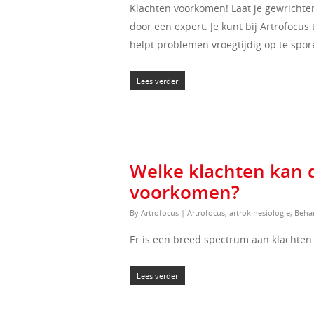
Klachten voorkomen! Laat je gewrichte
door een expert. Je kunt bij Artrofocus
helpt problemen vroegtijdig op te spo
Lees verder
Welke klachten kan 
voorkomen?
By
Artrofocus
|
Artrofocus
,
artrokinesiologie
,
Beha
Er is een breed spectrum aan klachten 
Lees verder