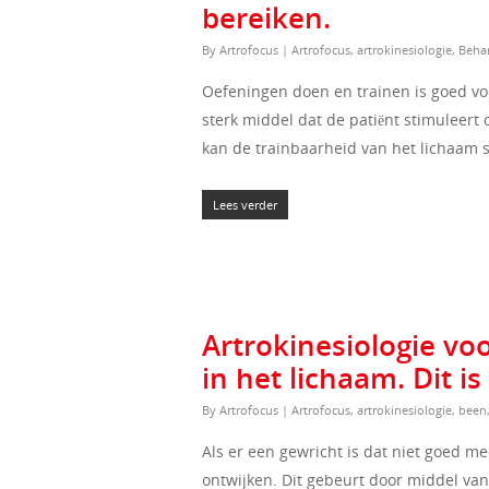
bereiken.
By
Artrofocus
|
Artrofocus
,
artrokinesiologie
,
Beha
Oefeningen doen en trainen is goed vo
sterk middel dat de patiënt stimuleert 
kan de trainbaarheid van het lichaam s
Lees verder
Artrokinesiologie v
in het lichaam. Dit 
By
Artrofocus
|
Artrofocus
,
artrokinesiologie
,
been
Als er een gewricht is dat niet goed m
ontwijken. Dit gebeurt door middel va