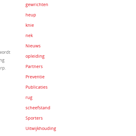
gewrichten
heup
knie
nek
Nieuws
wordt
opleiding
ing
Partners
rp.
Preventie
Publicaties
rug
scheefstand
Sporters
Uitwijkhouding