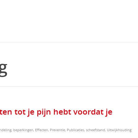
g
n tot je pijn hebt voordat je
ndeling
,
beperkingen
,
Effecten
,
Preventie
,
Publicaties
,
scheefstand
,
Uitwijkhouding