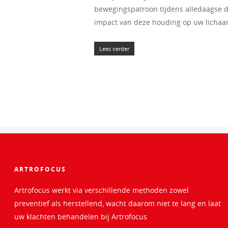
bewegingspatroon tijdens alledaagse di
impact van deze houding op uw lichaa
Lees verder
ARTROFOCUS
Artrofocus werkt via verschillende methoden zowel
preventief als herstellend, wacht daarom niet te lang en laat
uw klachten behandelen bij Artrofocus