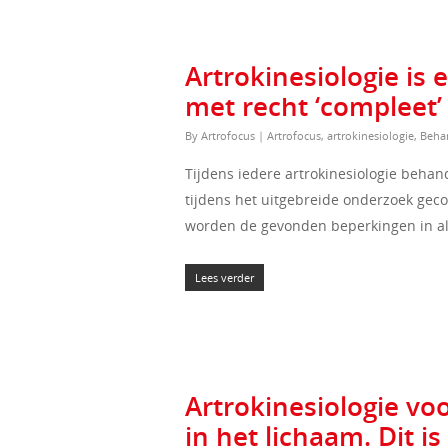
Artrokinesiologie is
met recht ‘compleet
By
Artrofocus
|
Artrofocus
,
artrokinesiologie
,
Beha
Tijdens iedere artrokinesiologie beha
tijdens het uitgebreide onderzoek gec
worden de gevonden beperkingen in al 
Lees verder
Artrokinesiologie v
in het lichaam. Dit 