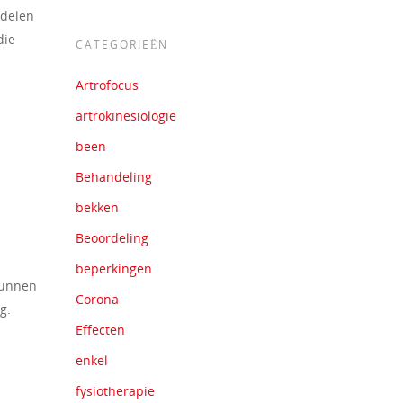
ndelen
die
CATEGORIEËN
Artrofocus
artrokinesiologie
been
Behandeling
bekken
Beoordeling
beperkingen
kunnen
Corona
g.
Effecten
enkel
fysiotherapie