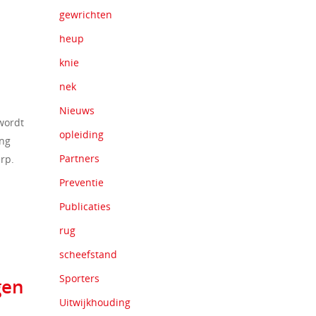
gewrichten
heup
knie
nek
Nieuws
wordt
opleiding
ing
Partners
rp.
Preventie
Publicaties
rug
scheefstand
Sporters
gen
Uitwijkhouding