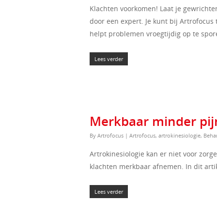
Klachten voorkomen! Laat je gewrichte
door een expert. Je kunt bij Artrofocus
helpt problemen vroegtijdig op te spo
Lees verder
Merkbaar minder pijn
By
Artrofocus
|
Artrofocus
,
artrokinesiologie
,
Beha
Artrokinesiologie kan er niet voor zo
klachten merkbaar afnemen. In dit arti
Lees verder