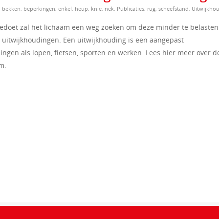
,
bekken
,
beperkingen
,
enkel
,
heup
,
knie
,
nek
,
Publicaties
,
rug
,
scheefstand
,
Uitwijkho
eedoet zal het lichaam een weg zoeken om deze minder te belasten 
n uitwijkhoudingen. Een uitwijkhouding is een aangepast
ngen als lopen, fietsen, sporten en werken. Lees hier meer over d
m.