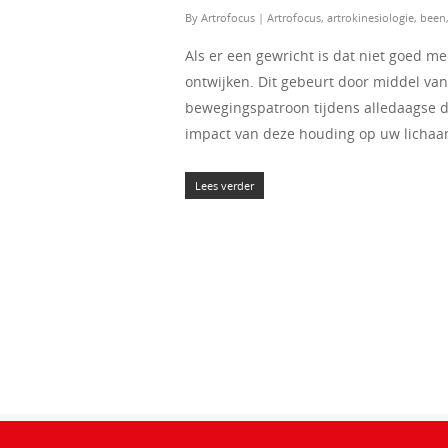
By
Artrofocus
|
Artrofocus
,
artrokinesiologie
,
been
Als er een gewricht is dat niet goed m
ontwijken. Dit gebeurt door middel va
bewegingspatroon tijdens alledaagse di
impact van deze houding op uw lichaa
Lees verder