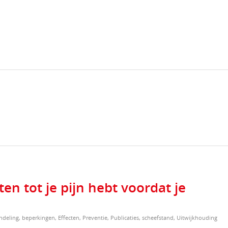
n tot je pijn hebt voordat je
ndeling
,
beperkingen
,
Effecten
,
Preventie
,
Publicaties
,
scheefstand
,
Uitwijkhouding