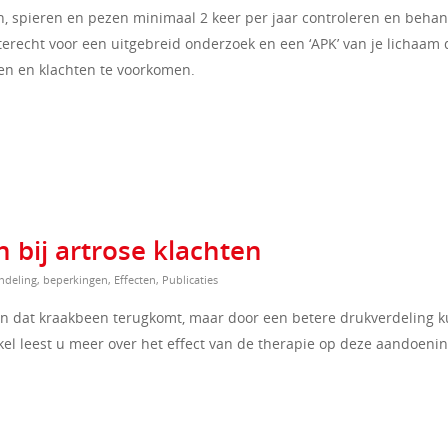
n, spieren en pezen minimaal 2 keer per jaar controleren en beha
 terecht voor een uitgebreid onderzoek en een ‘APK’ van je lichaam 
ren en klachten te voorkomen.
 bij artrose klachten
ndeling
,
beperkingen
,
Effecten
,
Publicaties
rgen dat kraakbeen terugkomt, maar door een betere drukverdeling 
kel leest u meer over het effect van de therapie op deze aandoenin