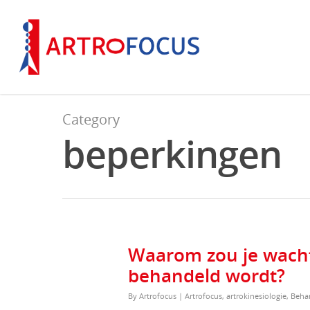
Category
beperkingen
Waarom zou je wachte
behandeld wordt?
By
Artrofocus
|
Artrofocus
,
artrokinesiologie
,
Beha