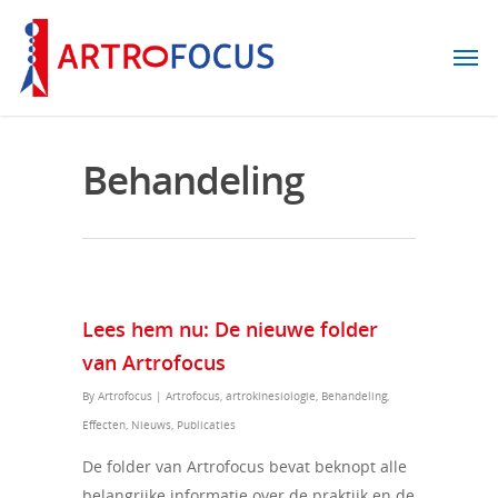
Behandeling
Lees hem nu: De nieuwe folder
van Artrofocus
By
Artrofocus
|
Artrofocus
,
artrokinesiologie
,
Behandeling
,
Effecten
,
Nieuws
,
Publicaties
De folder van Artrofocus bevat beknopt alle
belangrijke informatie over de praktijk en de