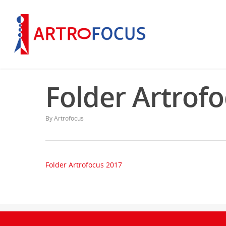
Folder Artrof
By
Artrofocus
Folder Artrofocus 2017