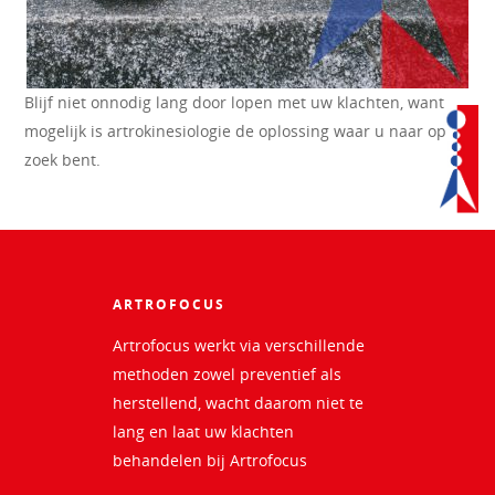
Blijf niet onnodig lang door lopen met uw klachten, want
mogelijk is artrokinesiologie de oplossing waar u naar op
zoek bent.
ARTROFOCUS
Artrofocus werkt via verschillende
methoden zowel preventief als
herstellend, wacht daarom niet te
lang en laat uw klachten
behandelen bij Artrofocus