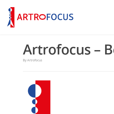
Artrofocus – 
By
Artrofocus