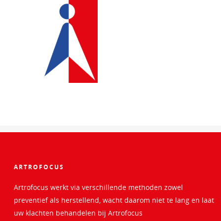
ARTROFOCUS
Artrofocus werkt via verschillende methoden zowel
preventief als herstellend, wacht daarom niet te lang en laat
uw klachten behandelen bij Artrofocus